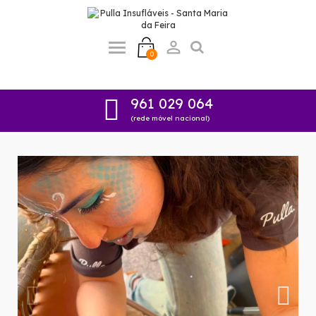

0
961 029 064
(rede móvel nacional)