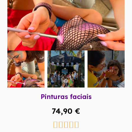
Pinturas faciais
74,90 €




