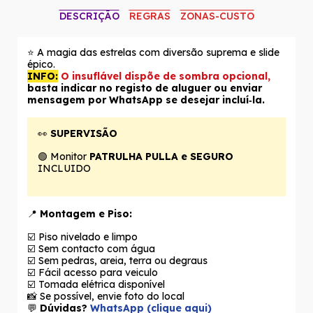
DESCRIÇÃO
REGRAS
ZONAS-CUSTO
⭐ A magia das estrelas com diversão suprema e slide
épico.
INFO:
O insuflável dispõe de sombra opcional,
basta indicar no registo de aluguer ou enviar
mensagem por WhatsApp se desejar incluí‑la.
👀
SUPERVISÃO
🟢 Monitor
PATRULHA PULLA e SEGURO
INCLUIDO
📍
Montagem e Piso:
☑️ Piso nivelado e limpo
☑️ Sem contacto com água
☑️ Sem pedras, areia, terra ou degraus
☑️ Fácil acesso para veiculo
☑️ Tomada elétrica disponível
📸 Se possível, envie foto do local
💬
Dúvidas?
WhatsApp (clique aqui)