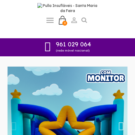

0
961 029 064
(rede móvel nacional)