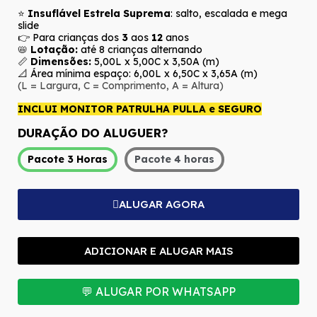
⭐
Insuflável Estrela Suprema
: salto, escalada e mega
slide
👉 Para crianças dos
3
aos
12
anos
📛
Lotação:
até 8 crianças alternando
📏
Dimensões:
5,00L x 5,00C x 3,50A (m)
📐 Área mínima espaço: 6,00L x 6,50C x 3,65A (m)
(L = Largura, C = Comprimento, A = Altura)
INCLUI MONITOR PATRULHA PULLA e SEGURO
DURAÇÃO DO ALUGUER?
Pacote 3 Horas
Pacote 4 horas
ALUGAR AGORA
ADICIONAR E ALUGAR MAIS
💬 ALUGAR POR WHATSAPP